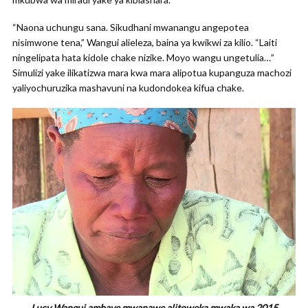
“Naona uchungu sana. Sikudhani mwanangu angepotea
nisimwone tena,” Wangui alieleza, baina ya kwikwi za kilio. “Laiti
ningelipata hata kidole chake nizike. Moyo wangu ungetulia…”
Simulizi yake ilikatizwa mara kwa mara alipotua kupanguza machozi
yaliyochuruzika mashavuni na kudondokea kifua chake.
Lucy Wangui ambaye mwanawe alitoweka mwaka wa 2015