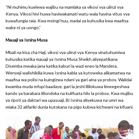
“Ni muhimu kuelewa wajibu na mamlaka ya vikosi vya ulinzi vya
Kenya. Vikosi hivi huwa haviwakamati watu wala havina vituo vya
kuwafungia raia. Kwa msingi huu, madai ya kuhusika kwa maafisa
wake ni ya uongo.”
Mauaji ya Isnina Musa
Mbali na kisa cha Haji, vikosi vya ulinzi vya Kenya vinatuhumiwa
kuhusika katika mauaji ya Isnina Musa Sheikh aliyepatikana
Disemba mwaka jana katika kaburi la wazi eneo la Mandera.
Wenyeji walishikilia kuwa Isnina kabla ya kutoweka alikamatwa na
maafisa wa polisi na kuingizwa ndani ya gari aina ya probox. Walidai
kwamba muda mfupi baadaye, gari la jeshi lililokuwa limeegeshwa
kando ya barabara liliondoka na kulifuata hilo la probox. Kwa mujibu
ya ripoti ya daktari wa upasuaji, Bi Isnina aliyekuwa na umri wa
miaka 32 alifariki dunia kutokana na pigo kubwa kichwani na kifuani.