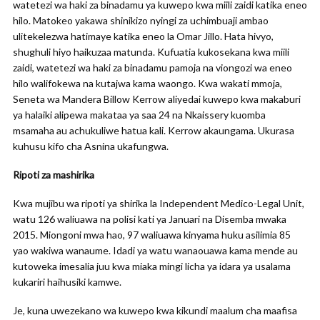
watetezi wa haki za binadamu ya kuwepo kwa miili zaidi katika eneo
hilo. Matokeo yakawa shinikizo nyingi za uchimbuaji ambao
ulitekelezwa hatimaye katika eneo la Omar Jillo. Hata hivyo,
shughuli hiyo haikuzaa matunda. Kufuatia kukosekana kwa miili
zaidi, watetezi wa haki za binadamu pamoja na viongozi wa eneo
hilo walifokewa na kutajwa kama waongo. Kwa wakati mmoja,
Seneta wa Mandera Billow Kerrow aliyedai kuwepo kwa makaburi
ya halaiki alipewa makataa ya saa 24 na Nkaissery kuomba
msamaha au achukuliwe hatua kali. Kerrow akaungama. Ukurasa
kuhusu kifo cha Asnina ukafungwa.
Ripoti za mashirika
Kwa mujibu wa ripoti ya shirika la Independent Medico-Legal Unit,
watu 126 waliuawa na polisi kati ya Januari na Disemba mwaka
2015. Miongoni mwa hao, 97 waliuawa kinyama huku asilimia 85
yao wakiwa wanaume. Idadi ya watu wanaouawa kama mende au
kutoweka imesalia juu kwa miaka mingi licha ya idara ya usalama
kukariri haihusiki kamwe.
Je, kuna uwezekano wa kuwepo kwa kikundi maalum cha maafisa