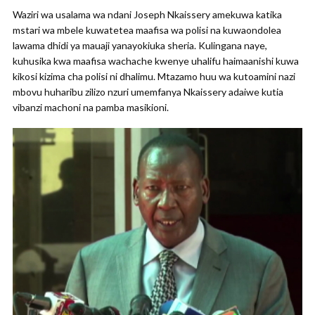
Waziri wa usalama wa ndani Joseph Nkaissery amekuwa katika
mstari wa mbele kuwatetea maafisa wa polisi na kuwaondolea
lawama dhidi ya mauaji yanayokiuka sheria. Kulingana naye,
kuhusika kwa maafisa wachache kwenye uhalifu haimaanishi kuwa
kikosi kizima cha polisi ni dhalimu. Mtazamo huu wa kutoamini nazi
mbovu huharibu zilizo nzuri umemfanya Nkaissery adaiwe kutia
vibanzi machoni na pamba masikioni.