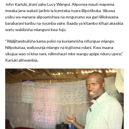
John Kariuki, jirani yake Lucy Wangui. Aliponea mauti mapema
mwaka jana wakati jaribio la kumteka nyara lilipotibuka. Ilikuwa
usiku wa manane alipoamshwa na mngurumo wa gari lililokwama
barabarani karibu na nyumba yake. Baada ya kitambo kifupi akasikia
watu wakibisha mlangoni kwa fujo.
“Walijitambulisha kama polisi na kuniamrisha nifungue mlango.
Nilipokataa, waliuvunja mlango na kujitoma ndani. Kwa maana
sikujua wao ni kina nani, nilimshauri mke wangu apige nduru upesi,”
Kariuki alitwambia.