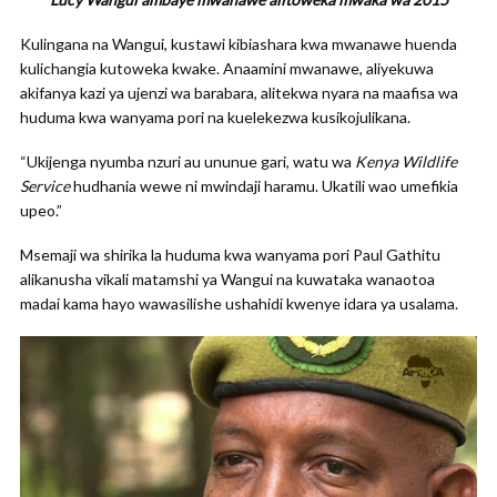
Kulingana na Wangui, kustawi kibiashara kwa mwanawe huenda
kulichangia kutoweka kwake. Anaamini mwanawe, aliyekuwa
akifanya kazi ya ujenzi wa barabara, alitekwa nyara na maafisa wa
huduma kwa wanyama pori na kuelekezwa kusikojulikana.
“Ukijenga nyumba nzuri au ununue gari, watu wa
Kenya Wildlife
Service
hudhania wewe ni mwindaji haramu. Ukatili wao umefikia
upeo.”
Msemaji wa shirika la huduma kwa wanyama pori Paul Gathitu
alikanusha vikali matamshi ya Wangui na kuwataka wanaotoa
madai kama hayo wawasilishe ushahidi kwenye idara ya usalama.