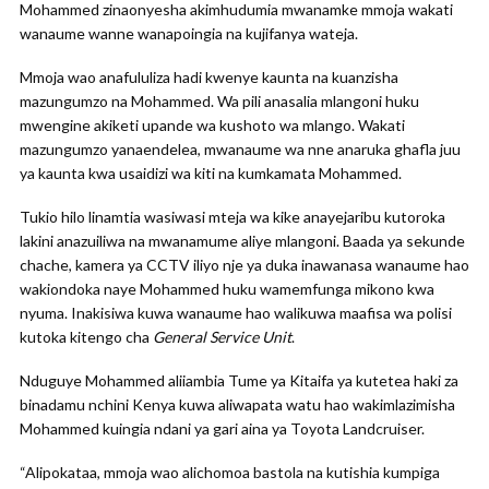
Mohammed zinaonyesha akimhudumia mwanamke mmoja wakati
wanaume wanne wanapoingia na kujifanya wateja.
Mmoja wao anafululiza hadi kwenye kaunta na kuanzisha
mazungumzo na Mohammed. Wa pili anasalia mlangoni huku
mwengine akiketi upande wa kushoto wa mlango. Wakati
mazungumzo yanaendelea, mwanaume wa nne anaruka ghafla juu
ya kaunta kwa usaidizi wa kiti na kumkamata Mohammed.
Tukio hilo linamtia wasiwasi mteja wa kike anayejaribu kutoroka
lakini anazuiliwa na mwanamume aliye mlangoni. Baada ya sekunde
chache, kamera ya CCTV iliyo nje ya duka inawanasa wanaume hao
wakiondoka naye Mohammed huku wamemfunga mikono kwa
nyuma. Inakisiwa kuwa wanaume hao walikuwa maafisa wa polisi
kutoka kitengo cha
General Service Unit
.
Nduguye Mohammed aliiambia Tume ya Kitaifa ya kutetea haki za
binadamu nchini Kenya kuwa aliwapata watu hao wakimlazimisha
Mohammed kuingia ndani ya gari aina ya Toyota Landcruiser.
“Alipokataa, mmoja wao alichomoa bastola na kutishia kumpiga