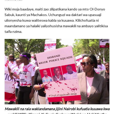
Wiki moja baadaye, maiti zao zilipatikana kando ya mto Ol-Donyo
Sabuk, kaunti ya Machakos. Uchunguzi wa daktari wa upasuaji
ulionyesha kuwa waliteswa kabla ya kuuawa. Kilichofuatia ni
maandamano ya halaiki yaliyohusisha mawakili na ambayo yalitikisa
taifa nzima.
Mawakili na raia wakiandamana jijini Nairobi kufuatia kuuawa kwa