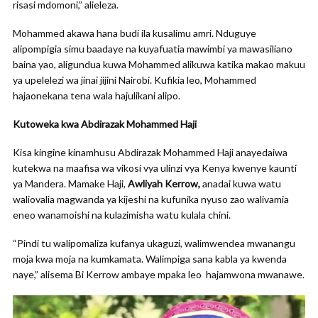
risasi mdomoni,” alieleza.
Mohammed akawa hana budi ila kusalimu amri. Nduguye
alipompigia simu baadaye na kuyafuatia mawimbi ya mawasiliano
baina yao, aligundua kuwa Mohammed alikuwa katika makao makuu
ya upelelezi wa jinai jijini Nairobi. Kufikia leo, Mohammed
hajaonekana tena wala hajulikani alipo.
Kutoweka kwa Abdirazak Mohammed Haji
Kisa kingine kinamhusu Abdirazak Mohammed Haji anayedaiwa
kutekwa na maafisa wa vikosi vya ulinzi vya Kenya kwenye kaunti
ya Mandera. Mamake Haji,
Awliyah Kerrow,
anadai kuwa watu
waliovalia magwanda ya kijeshi na kufunika nyuso zao walivamia
eneo wanamoishi na kulazimisha watu kulala chini.
“Pindi tu walipomaliza kufanya ukaguzi, walimwendea mwanangu
moja kwa moja na kumkamata. Walimpiga sana kabla ya kwenda
naye,” alisema Bi Kerrow ambaye mpaka leo hajamwona mwanawe.