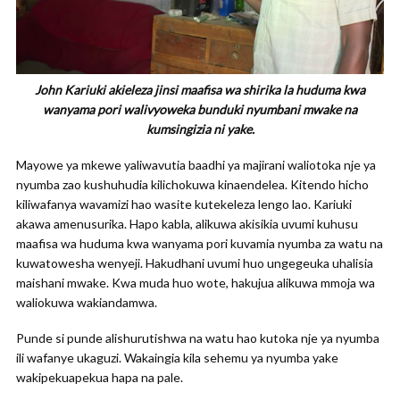
John Kariuki akieleza jinsi maafisa wa shirika la huduma kwa
wanyama pori walivyoweka bunduki nyumbani mwake na
kumsingizia ni yake.
Mayowe ya mkewe yaliwavutia baadhi ya majirani waliotoka nje ya
nyumba zao kushuhudia kilichokuwa kinaendelea. Kitendo hicho
kiliwafanya wavamizi hao wasite kutekeleza lengo lao. Kariuki
akawa amenusurika. Hapo kabla, alikuwa akisikia uvumi kuhusu
maafisa wa huduma kwa wanyama pori kuvamia nyumba za watu na
kuwatowesha wenyeji. Hakudhani uvumi huo ungegeuka uhalisia
maishani mwake. Kwa muda huo wote, hakujua alikuwa mmoja wa
waliokuwa wakiandamwa.
Punde si punde alishurutishwa na watu hao kutoka nje ya nyumba
ili wafanye ukaguzi. Wakaingia kila sehemu ya nyumba yake
wakipekuapekua hapa na pale.