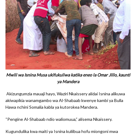
Mwili wa Isnina Musa ukifukuliwa katika eneo la Omar Jillo, kaunti
ya Mandera
Akizungumzia mauaji hayo, Waziri Nkaissery alidai Isnina alikuwa
akiwapikia wanamgambo wa Al-Shabaab kwenye kambi ya Bulla
Hawa nchini Somalia kabla ya kutorokea Mandera.
“Pengine Al-Shabaab ndio waliomuua,” alisema Nkaissery.
Kugundulika kwa maiti ya Isnina kuliibua hofu miongoni mwa