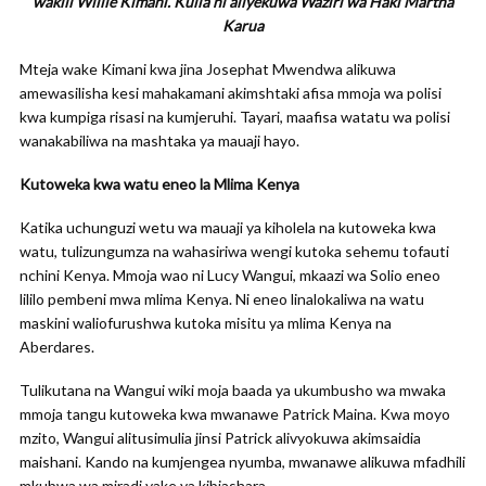
wakili Willie Kimani. Kulia ni aliyekuwa Waziri wa Haki Martha
Karua
Mteja wake Kimani kwa jina Josephat Mwendwa alikuwa
amewasilisha kesi mahakamani akimshtaki afisa mmoja wa polisi
kwa kumpiga risasi na kumjeruhi. Tayari, maafisa watatu wa polisi
wanakabiliwa na mashtaka ya mauaji hayo.
Kutoweka kwa watu eneo la Mlima Kenya
Katika uchunguzi wetu wa mauaji ya kiholela na kutoweka kwa
watu, tulizungumza na wahasiriwa wengi kutoka sehemu tofauti
nchini Kenya. Mmoja wao ni Lucy Wangui, mkaazi wa Solio eneo
lililo pembeni mwa mlima Kenya. Ni eneo linalokaliwa na watu
maskini waliofurushwa kutoka misitu ya mlima Kenya na
Aberdares.
Tulikutana na Wangui wiki moja baada ya ukumbusho wa mwaka
mmoja tangu kutoweka kwa mwanawe Patrick Maina. Kwa moyo
mzito, Wangui alitusimulia jinsi Patrick alivyokuwa akimsaidia
maishani. Kando na kumjengea nyumba, mwanawe alikuwa mfadhili
mkubwa wa miradi yake ya kibiashara.