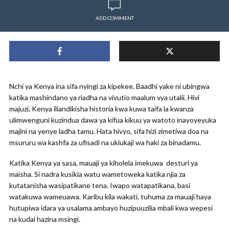
ADD COMMENT
Nchi ya Kenya ina sifa nyingi za kipekee. Baadhi yake ni ubingwa
katika mashindano ya riadha na vivutio maalum vya utalii. Hivi
majuzi, Kenya iliandikisha historia kwa kuwa taifa la kwanza
ulimwenguni kuzindua dawa ya kifua kikuu ya watoto inayoyeyuka
majini na yenye ladha tamu. Hata hivyo, sifa hizi zimetiwa doa na
msururu wa kashfa za ufisadi na ukiukaji wa haki za binadamu.
Katika Kenya ya sasa, mauaji ya kiholela imekuwa desturi ya
maisha. Si nadra kusikia watu wametoweka katika njia za
kutatanisha wasipatikane tena. Iwapo watapatikana, basi
watakuwa wameuawa. Karibu kila wakati, tuhuma za mauaji haya
hutupiwa idara ya usalama ambayo huzipuuzilia mbali kwa wepesi
na kudai hazina msingi.