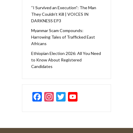
“I Survived an Execution”: The Man
They Couldn’t Kill | VOICES IN
DARKNESS EP3
Myanmar Scam Compounds:
Harrowing Tales of Trafficked East
Africans
Ethiopian Election 2026: All You Need
to Know About Registered
Candidates
F
In
T
Y
ac
st
w
o
e
a
itt
u
b
gr
er
T