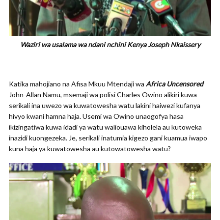
Waziri wa usalama wa ndani nchini Kenya Joseph Nkaissery
Katika mahojiano na Afisa Mkuu Mtendaji wa
Africa Uncensored
John-Allan Namu, msemaji wa polisi Charles Owino alikiri kuwa
serikali ina uwezo wa kuwatowesha watu lakini haiwezi kufanya
hivyo kwani hamna haja. Usemi wa Owino unaogofya hasa
ikizingatiwa kuwa idadi ya watu waliouawa kiholela au kutoweka
inazidi kuongezeka. Je, serikali inatumia kigezo gani kuamua iwapo
kuna haja ya kuwatowesha au kutowatowesha watu?