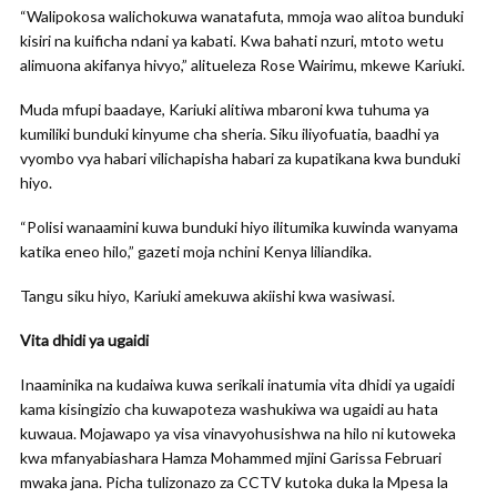
“Walipokosa walichokuwa wanatafuta, mmoja wao alitoa bunduki
kisiri na kuificha ndani ya kabati. Kwa bahati nzuri, mtoto wetu
alimuona akifanya hivyo,” alitueleza Rose Wairimu, mkewe Kariuki.
Muda mfupi baadaye, Kariuki alitiwa mbaroni kwa tuhuma ya
kumiliki bunduki kinyume cha sheria. Siku iliyofuatia, baadhi ya
vyombo vya habari vilichapisha habari za kupatikana kwa bunduki
hiyo.
“Polisi wanaamini kuwa bunduki hiyo ilitumika kuwinda wanyama
katika eneo hilo,” gazeti moja nchini Kenya liliandika.
Tangu siku hiyo, Kariuki amekuwa akiishi kwa wasiwasi.
Vita dhidi ya ugaidi
Inaaminika na kudaiwa kuwa serikali inatumia vita dhidi ya ugaidi
kama kisingizio cha kuwapoteza washukiwa wa ugaidi au hata
kuwaua. Mojawapo ya visa vinavyohusishwa na hilo ni kutoweka
kwa mfanyabiashara Hamza Mohammed mjini Garissa Februari
mwaka jana. Picha tulizonazo za CCTV kutoka duka la Mpesa la