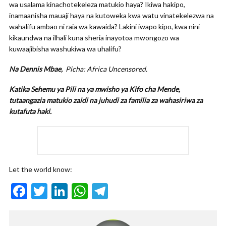
wa usalama kinachotekeleza matukio haya? Ikiwa hakipo,
inamaanisha mauaji haya na kutoweka kwa watu vinatekelezwa na
wahalifu ambao ni raia wa kawaida? Lakini iwapo kipo, kwa nini
kikaundwa na ilhali kuna sheria inayotoa mwongozo wa
kuwaajibisha washukiwa wa uhalifu?
Na Dennis Mbae,
Picha: Africa Uncensored.
Katika Sehemu ya Pili na ya mwisho ya Kifo cha Mende,
tutaangazia matukio zaidi na juhudi za familia za wahasiriwa za
kutafuta haki.
Let the world know:
F
T
Li
W
T
ac
w
n
h
el
e
itt
ke
at
e